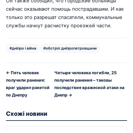
Он также сообщил, что городские больницы
сейчас оказывают помощь пострадавшим. И как
только это разрешат спасатели, коммунальные
службы начнут расчистку проезжей части.
#дніпро і війна
#обстріл дніпропетровщини
← Пять человек
Четыре человека погибли, 25
получили ранения:
получили ранения – таковы
враг ударил ракетой
последствия вражеской атаки на
по Днепру
Днепр →
Схожі новини