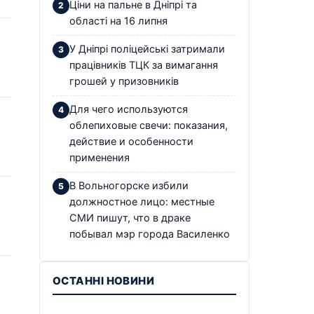
Ціни на пальне в Дніпрі та
області на 16 липня
У Дніпрі поліцейські затримали
працівників ТЦК за вимагання
грошей у призовників
Для чего используются
облепиховые свечи: показания,
действие и особенности
применения
В Вольногорске избили
должностное лицо: местные
СМИ пишут, что в драке
побывал мэр города Василенко
ОСТАННІ НОВИНИ