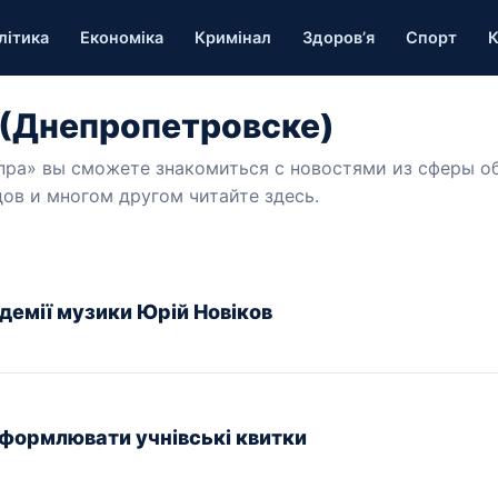
літика
Економіка
Кримінал
Здоров’я
Спорт
К
 (Днепропетровске)
пра» вы сможете знакомиться с новостями из сферы о
дов и многом другом читайте здесь.
демії музики Юрій Новіков
оформлювати учнівські квитки