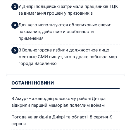
У Дніпрі поліцейські затримали працівників ТЦК
за вимагання грошей у призовників
Для чего используются облепиховые свечи:
показания, действие и особенности
применения
В Вольногорске избили должностное лицо:
местные СМИ пишут, что в драке побывал мэр
города Василенко
ОСТАННІ НОВИНИ
В Амур-Нижньодніпровському районі Дніпра
відкрили перший меморіал полеглим воїнам
Погода на вихідні в Дніпрі та області: 8 серпня–9
серпня