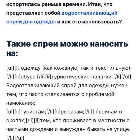
испортилась раньше времени. Итак, что
представляет собой
водоотталкивающий
спрей для одежды
и как его использовать?
Такие спреи можно наносить
на:
[ul][li]одежду (как кожаную, так и текстильную);
[/li][li]обувь;[/li][li]туристические палатки.[/li][/ul]
Водоотталкивающий спрей для одежды нужен
тем, что часто сталкивается с проблемой
намокания:
[ul][li]туристам;[/li][li]рыбакам;[/li][li]воинам в
окопах;[/li][li]тем, кто проживает в местности с
частыми дождями и вынужден бывать на улице.
[/li][/ul]