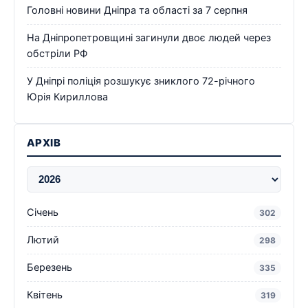
Головні новини Дніпра та області за 7 серпня
На Дніпропетровщині загинули двоє людей через
обстріли РФ
У Дніпрі поліція розшукує зниклого 72-річного
Юрія Кириллова
АРХІВ
Січень
302
Лютий
298
Березень
335
Квітень
319