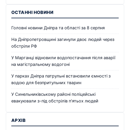
ОСТАННІ НОВИНИ
Головні новини Дніпра та області за 8 серпня
На Дніпропетровщині загинули двоє людей через
обстріли РФ
У Марганці відновили водопостачання після аварії
на магістральному водогоні
У парках Дніпра патрульні встановили ємності з
водою для безпритульних тварин
У Синельниківському районі поліцейські
евакуювали з-під обстрілів п’ятьох людей
АРХІВ