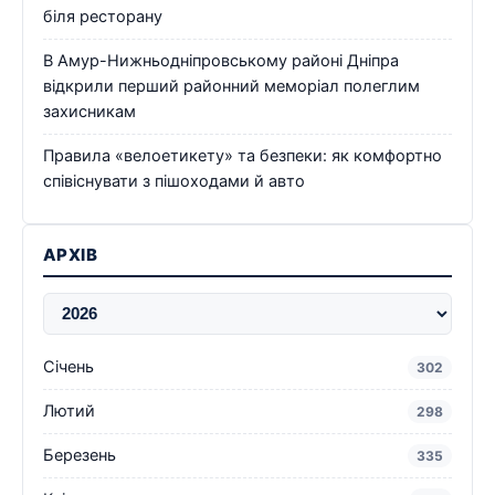
біля ресторану
В Амур-Нижньодніпровському районі Дніпра
відкрили перший районний меморіал полеглим
захисникам
Правила «велоетикету» та безпеки: як комфортно
співіснувати з пішоходами й авто
АРХІВ
Січень
302
Лютий
298
Березень
335