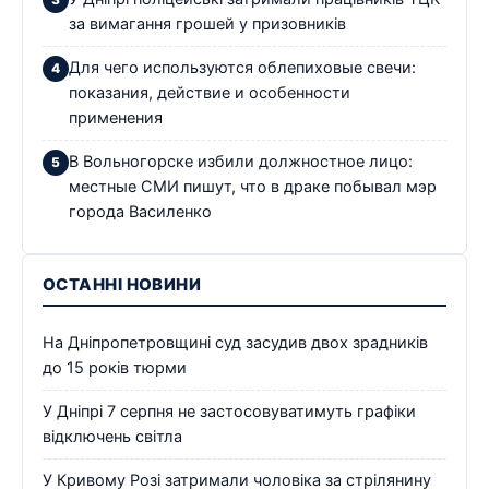
за вимагання грошей у призовників
Для чего используются облепиховые свечи:
показания, действие и особенности
применения
В Вольногорске избили должностное лицо:
местные СМИ пишут, что в драке побывал мэр
города Василенко
ОСТАННІ НОВИНИ
На Дніпропетровщині суд засудив двох зрадників
до 15 років тюрми
У Дніпрі 7 серпня не застосовуватимуть графіки
відключень світла
У Кривому Розі затримали чоловіка за стрілянину