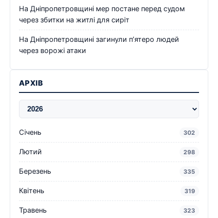
На Дніпропетровщині мер постане перед судом
через збитки на житлі для сиріт
На Дніпропетровщині загинули п’ятеро людей
через ворожі атаки
АРХІВ
Січень
302
Лютий
298
Березень
335
Квітень
319
Травень
323