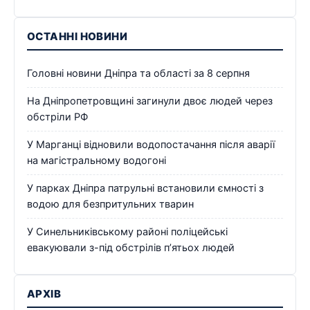
ОСТАННІ НОВИНИ
Головні новини Дніпра та області за 8 серпня
На Дніпропетровщині загинули двоє людей через
обстріли РФ
У Марганці відновили водопостачання після аварії
на магістральному водогоні
У парках Дніпра патрульні встановили ємності з
водою для безпритульних тварин
У Синельниківському районі поліцейські
евакуювали з-під обстрілів п’ятьох людей
АРХІВ