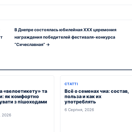
:
В Днепре состоялась юбилейная XXX церемония
от
награждения победителей фестиваля-конкурса
“Сичеславная” →
СТАТТІ
а «велоетикету» та
Всё о семенах чиа: состав,
и: як комфортно
польза и как их
нувати з пішоходами
употреблять
6 Серпня, 2026
, 2026