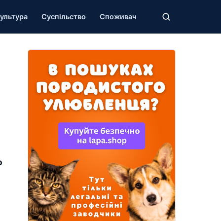
ультура
Суспільство
Споживач
о