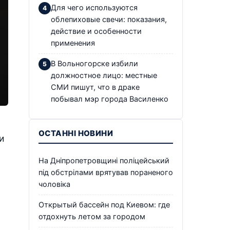
Для чего используются
облепиховые свечи: показания,
действие и особенности
применения
В Вольногорске избили
должностное лицо: местные
СМИ пишут, что в драке
побывал мэр города Василенко
ОСТАННІ НОВИНИ
и
На Дніпропетровщині поліцейський
під обстрілами врятував пораненого
чоловіка
Открытый бассейн под Киевом: где
отдохнуть летом за городом