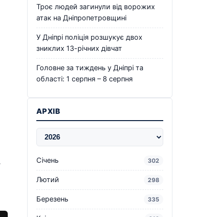
Троє людей загинули від ворожих
атак на Дніпропетровщині
У Дніпрі поліція розшукує двох
зниклих 13-річних дівчат
Головне за тиждень у Дніпрі та
області: 1 серпня – 8 серпня
АРХІВ
Січень
302
т
Лютий
298
Березень
335