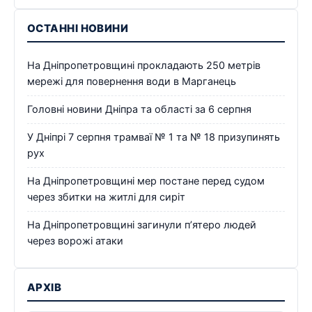
ОСТАННІ НОВИНИ
На Дніпропетровщині прокладають 250 метрів
мережі для повернення води в Марганець
Головні новини Дніпра та області за 6 серпня
У Дніпрі 7 серпня трамваї № 1 та № 18 призупинять
рух
На Дніпропетровщині мер постане перед судом
через збитки на житлі для сиріт
На Дніпропетровщині загинули п’ятеро людей
через ворожі атаки
АРХІВ