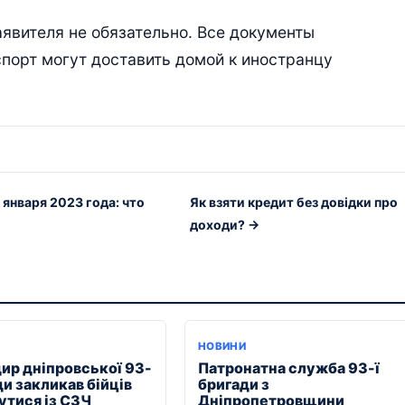
аявителя не обязательно. Все документы
порт могут доставить домой к иностранцу
 января 2023 года: что
Як взяти кредит без довідки про
доходи? →
НОВИНИ
ир дніпровської 93-
Патронатна служба 93-ї
ди закликав бійців
бригади з
утися із СЗЧ
Дніпропетровщини