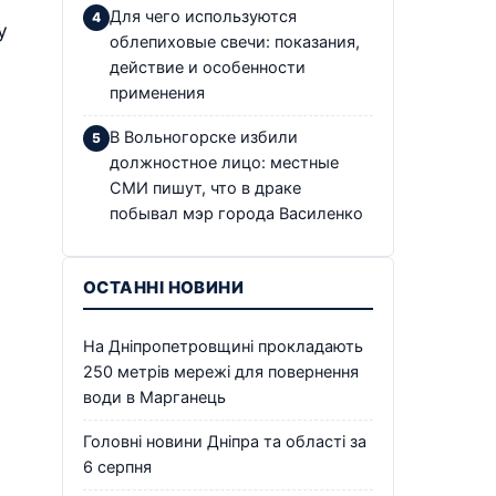
Для чего используются
у
облепиховые свечи: показания,
действие и особенности
применения
В Вольногорске избили
должностное лицо: местные
СМИ пишут, что в драке
побывал мэр города Василенко
ОСТАННІ НОВИНИ
На Дніпропетровщині прокладають
250 метрів мережі для повернення
води в Марганець
Головні новини Дніпра та області за
6 серпня