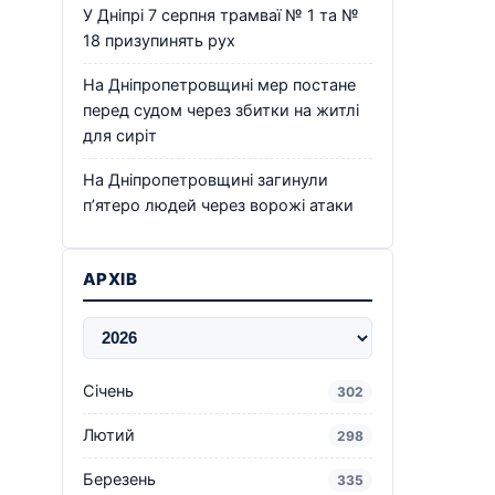
У Дніпрі 7 серпня трамваї № 1 та №
18 призупинять рух
На Дніпропетровщині мер постане
перед судом через збитки на житлі
для сиріт
На Дніпропетровщині загинули
п’ятеро людей через ворожі атаки
АРХІВ
Січень
302
Лютий
298
Березень
335