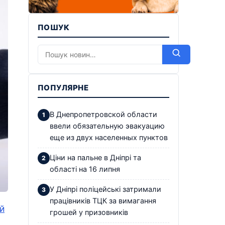
ПОШУК
ПОПУЛЯРНЕ
В Днепропетровской области
ввели обязательную эвакуацию
еще из двух населенных пунктов
Ціни на пальне в Дніпрі та
області на 16 липня
У Дніпрі поліцейські затримали
працівників ТЦК за вимагання
й
грошей у призовників