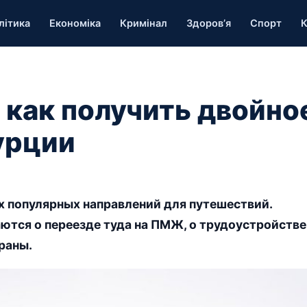
літика
Економіка
Кримінал
Здоров’я
Спорт
К
 как получить двойно
урции
ых популярных направлений для путешествий.
тся о переезде туда на ПМЖ, о трудоустройстве
раны.