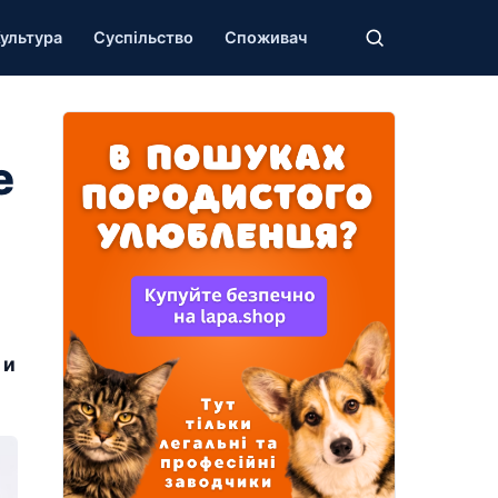
ультура
Суспільство
Споживач
е
 и