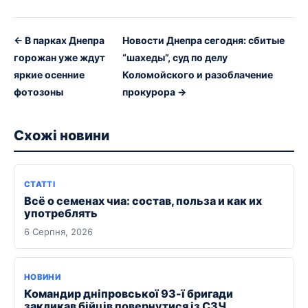
← В парках Днепра
Новости Днепра сегодня: сбитые
горожан уже ждут
“шахеды”, суд по делу
яркие осенние
Коломойского и разоблачение
фотозоны
прокурора →
Схожі новини
СТАТТІ
Всё о семенах чиа: состав, польза и как их
употреблять
6 Серпня, 2026
НОВИНИ
Командир дніпровської 93-ї бригади
закликав бійців повернутися із СЗЧ