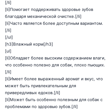
[/li]
[li]Помогает поддерживать здоровье зубов
благодаря механической очистке.[/li]
[li]Часто является более доступным вариантом.
[/li]
[/ul]
[h3]Влажный корм[/h3]
[ul]
[li]Обладает более высоким содержанием влаги,
что особенно полезно для собак, плохо пьющих.
[/li]
[li]Имеет более выраженный аромат и вкус, что
может быть привлекательным для
привередливых едоков.[/li]
[li]Может быть особенно полезным для собак с
проблемами по здоровью зубов.[/li]