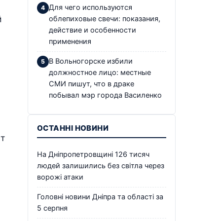
Для чего используются
й
облепиховые свечи: показания,
действие и особенности
применения
В Вольногорске избили
должностное лицо: местные
СМИ пишут, что в драке
побывал мэр города Василенко
ОСТАННІ НОВИНИ
ут
На Дніпропетровщині 126 тисяч
людей залишились без світла через
ворожі атаки
Головні новини Дніпра та області за
5 серпня