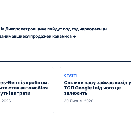
На Днепропетровщине пойдут под суд наркодельцы,
занимавшиеся продажей канабиса →
СТАТТІ
es-Benz із пробігом:
Скільки часу займає вихід 
ити стан автомобіля
ТОП Google і від чого це
утні витрати
залежить
, 2026
30 Липня, 2026