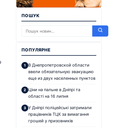
ПОШУК
ПОПУЛЯРНЕ
о
В Днепропетровской области
ввели обязательную эвакуацию
еще из двух населенных пунктов
Ціни на пальне в Дніпрі та
області на 16 липня
У Дніпрі поліцейські затримали
працівників ТЦК за вимагання
грошей у призовників