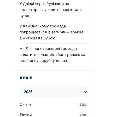
У Дніпрі через будівництво
колектора звузили та перекрили
вулиці
У Кам’янському громада
попрощається із загиблим воїном
Дмитром Кашубою
На Дніпропетровщині громада
сплатить понад мільйон гривень за
незаконну вирубку дерев
АРХІВ
Січень
302
Лютий
298