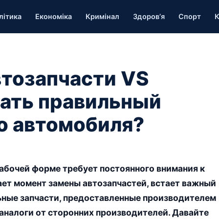
літика
Економіка
Кримінал
Здоров’я
Спорт
К
тозапчасти VS
лать правильный
о автомобиля?
абочей форме требует постоянного внимания к
ает момент замены автозапчастей, встает важный
ьные запчасти, предоставленные производителем
 аналоги от сторонних производителей. Давайте