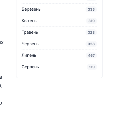
Березень
335
Квітень
319
Травень
323
ых
Червень
328
Липень
467
Серпень
119
а
,
о