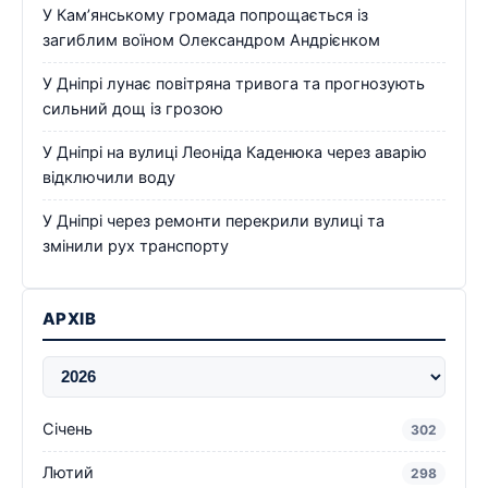
У Кам’янському громада попрощається із
загиблим воїном Олександром Андрієнком
У Дніпрі лунає повітряна тривога та прогнозують
сильний дощ із грозою
У Дніпрі на вулиці Леоніда Каденюка через аварію
відключили воду
У Дніпрі через ремонти перекрили вулиці та
змінили рух транспорту
АРХІВ
Січень
302
Лютий
298