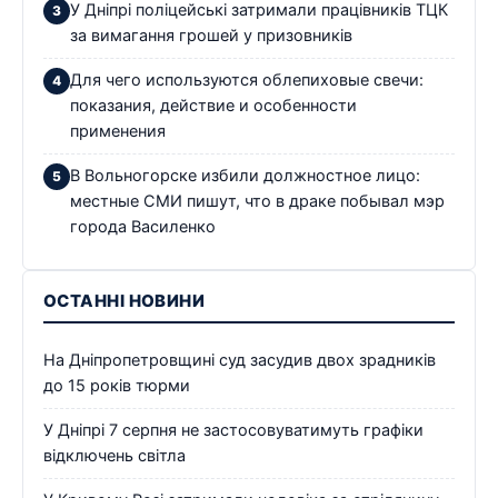
У Дніпрі поліцейські затримали працівників ТЦК
за вимагання грошей у призовників
Для чего используются облепиховые свечи:
показания, действие и особенности
применения
В Вольногорске избили должностное лицо:
местные СМИ пишут, что в драке побывал мэр
города Василенко
ОСТАННІ НОВИНИ
На Дніпропетровщині суд засудив двох зрадників
до 15 років тюрми
У Дніпрі 7 серпня не застосовуватимуть графіки
відключень світла