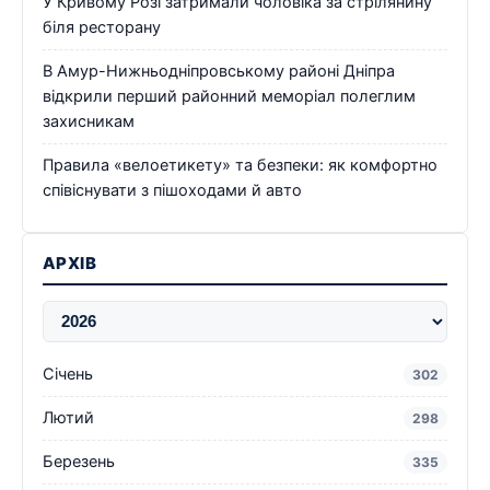
У Кривому Розі затримали чоловіка за стрілянину
біля ресторану
В Амур-Нижньодніпровському районі Дніпра
відкрили перший районний меморіал полеглим
захисникам
Правила «велоетикету» та безпеки: як комфортно
співіснувати з пішоходами й авто
АРХІВ
Січень
302
Лютий
298
Березень
335