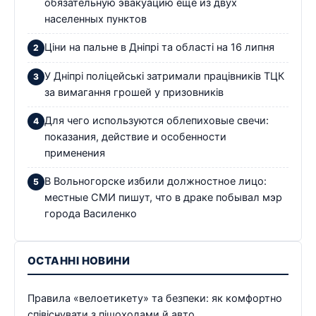
обязательную эвакуацию еще из двух
населенных пунктов
Ціни на пальне в Дніпрі та області на 16 липня
У Дніпрі поліцейські затримали працівників ТЦК
за вимагання грошей у призовників
Для чего используются облепиховые свечи:
показания, действие и особенности
применения
В Вольногорске избили должностное лицо:
местные СМИ пишут, что в драке побывал мэр
города Василенко
ОСТАННІ НОВИНИ
Правила «велоетикету» та безпеки: як комфортно
співіснувати з пішоходами й авто