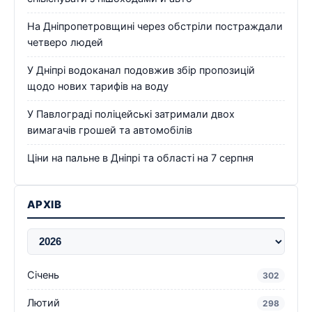
На Дніпропетровщині через обстріли постраждали
четверо людей
У Дніпрі водоканал подовжив збір пропозицій
щодо нових тарифів на воду
У Павлограді поліцейські затримали двох
вимагачів грошей та автомобілів
Ціни на пальне в Дніпрі та області на 7 серпня
АРХІВ
Січень
302
Лютий
298