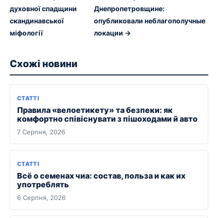
духовної спадщини
Днепропетровщине:
скандинавської
опубликовали неблагополучные
міфології
локации →
Схожі новини
СТАТТІ
Правила «велоетикету» та безпеки: як
комфортно співіснувати з пішоходами й авто
7 Серпня, 2026
СТАТТІ
Всё о семенах чиа: состав, польза и как их
употреблять
6 Серпня, 2026