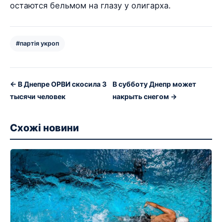
остаются бельмом на глазу у олигарха.
#партія укроп
← В Днепре ОРВИ скосила 3
В субботу Днепр может
тысячи человек
накрыть снегом →
Схожі новини