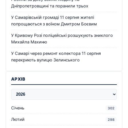
Дніпропетровщині та поранили трьох
У Самарівській громаді 11 серпня жителі
попрощаються з воїном Дмитром Боєвим
У Кривому Розі поліцейські розшукують зниклого
Михайла Махиню
У Самарі через ремонт колектора 11 серпня
перекриють вулицю Зелинського
АРХІВ
Січень
302
Лютий
298