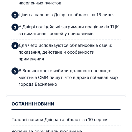
населенных пунктов
Ціни на пальне в Дніпрі та області на 16 липня
У Дніпрі поліцейські затримали працівників ТЦК
за вимагання грошей у призовників
Для чего используются облепиховые свечи:
показания, действие и особенности
применения
В Вольногорске избили должностное лицо:
местные СМИ пишут, что в драке побывал мэр
города Василенко
ОСТАННІ НОВИНИ
Головні новини Дніпра та області за 10 серпня
Росіяни за добу вбили людину на