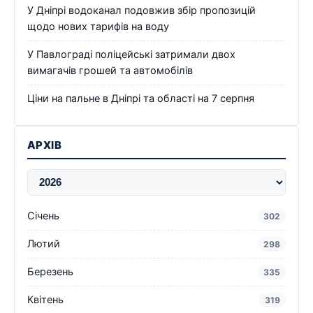
У Дніпрі водоканал подовжив збір пропозицій
щодо нових тарифів на воду
У Павлограді поліцейські затримали двох
вимагачів грошей та автомобілів
Ціни на пальне в Дніпрі та області на 7 серпня
АРХІВ
Січень
302
Лютий
298
Березень
335
Квітень
319