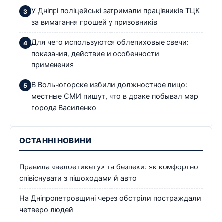
У Дніпрі поліцейські затримали працівників ТЦК
за вимагання грошей у призовників
Для чего используются облепиховые свечи:
показания, действие и особенности
применения
В Вольногорске избили должностное лицо:
местные СМИ пишут, что в драке побывал мэр
города Василенко
ОСТАННІ НОВИНИ
Правила «велоетикету» та безпеки: як комфортно
співіснувати з пішоходами й авто
На Дніпропетровщині через обстріли постраждали
четверо людей