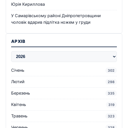
Юрія Кириллова
У Самарівському районі Дніпропетровщини
чоловік вдарив підлітка ножем у груди
АРХІВ
Січень
302
Лютий
298
Березень
335
Квітень
319
Травень
323
Червень
328