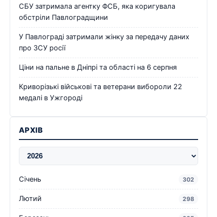
СБУ затримала агентку ФСБ, яка коригувала
обстріли Павлоградщини
У Павлограді затримали жінку за передачу даних
про ЗСУ росії
Ціни на пальне в Дніпрі та області на 6 серпня
Криворізькі військові та ветерани вибороли 22
медалі в Ужгороді
АРХІВ
Січень
302
Лютий
298