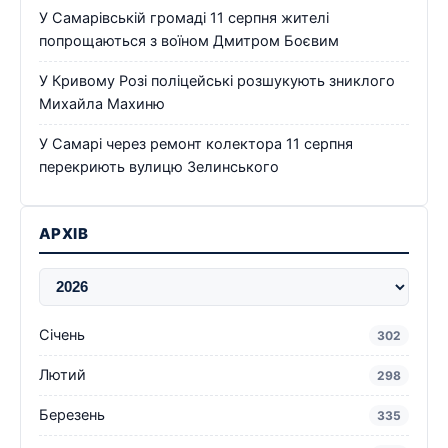
У Самарівській громаді 11 серпня жителі
попрощаються з воїном Дмитром Боєвим
У Кривому Розі поліцейські розшукують зниклого
Михайла Махиню
У Самарі через ремонт колектора 11 серпня
перекриють вулицю Зелинського
АРХІВ
Січень
302
Лютий
298
Березень
335