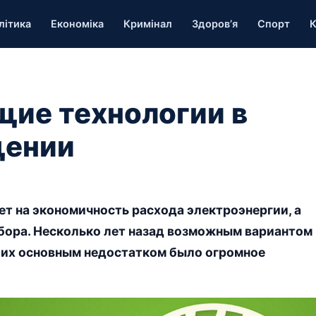
літика
Економіка
Кримінал
Здоров’я
Спорт
К
ие технологии в
щении
т на экономичность расхода электроэнергии, а
бора. Несколько лет назад возможным вариантом
о их основным недостатком было огромное