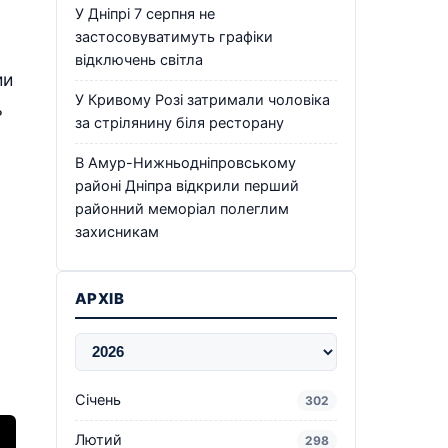
У Дніпрі 7 серпня не
застосовуватимуть графіки
відключень світла
ии
У Кривому Розі затримали чоловіка
ь
за стрілянину біля ресторану
В Амур-Нижньодніпровському
районі Дніпра відкрили перший
районний меморіал полеглим
захисникам
АРХІВ
Січень
302
Лютий
298