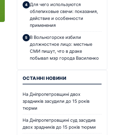
Для чего используются
облепиховые свечи: показания,
действие и особенности
применения
В Вольногорске избили
должностное лицо: местные
СМИ пишут, что в драке
побывал мэр города Василенко
ОСТАННІ НОВИНИ
На Дніпропетровщині двох
зрадників засудили до 15 років
тюрми
На Дніпропетровщині суд засудив
двох зрадників до 15 років тюрми