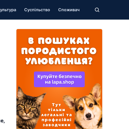
ультура
Суспільство
Споживач
е,