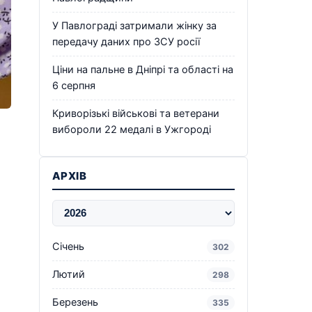
У Павлограді затримали жінку за
передачу даних про ЗСУ росії
Ціни на пальне в Дніпрі та області на
6 серпня
Криворізькі військові та ветерани
вибороли 22 медалі в Ужгороді
АРХІВ
Січень
302
Лютий
298
Березень
335