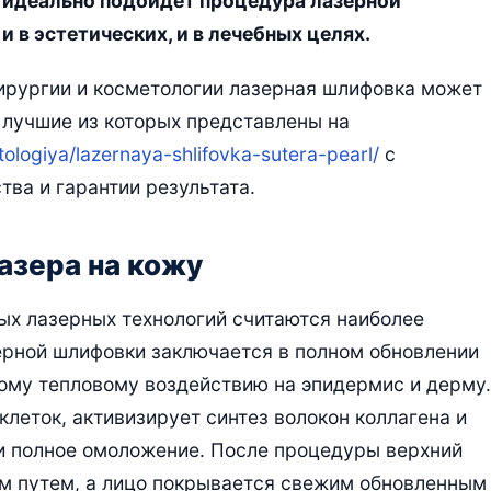
– идеально подойдет процедура лазерной
и в эстетических, и в лечебных целях.
ирургии и косметологии лазерная шлифовка может
, лучшие из которых представлены на
logiya/lazernaya-shlifovka-sutera-pearl/
с
ва и гарантии результата.
азера на кожу
х лазерных технологий считаются наиболее
ерной шлифовки заключается в полном обновлении
ому тепловому воздействию на эпидермис и дерму.
леток, активизирует синтез волокон коллагена и
 и полное омоложение. После процедуры верхний
м путем, а лицо покрывается свежим обновленным