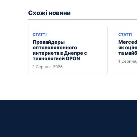
Схожі новини
СТАТТІ
СТАТТІ
Провайдеры
Merced
оптоволоконного
як оцін
интернета в Днепре с
та майб
технологией GPON
1 Серпня
1 Серпня, 2026