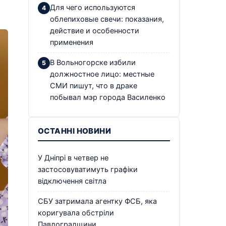
Для чего используются
облепиховые свечи: показания,
действие и особенности
применения
В Вольногорске избили
должностное лицо: местные
СМИ пишут, что в драке
побывал мэр города Василенко
ОСТАННІ НОВИНИ
У Дніпрі в четвер не
застосовуватимуть графіки
відключення світла
СБУ затримала агентку ФСБ, яка
коригувала обстріли
Павлоградщини