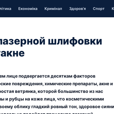
літика
Економіка
Кримінал
Здоров’я
Спорт
К
лазерной шлифовки
такне
ем лице подвергается десяткам факторов
еские повреждения, химические препараты, акне и
ростая ветрянка, которой большинство из нас
мы и рубцы на коже лица, что косметическими
воему облику гладкий ровный тон, здоровое сияни