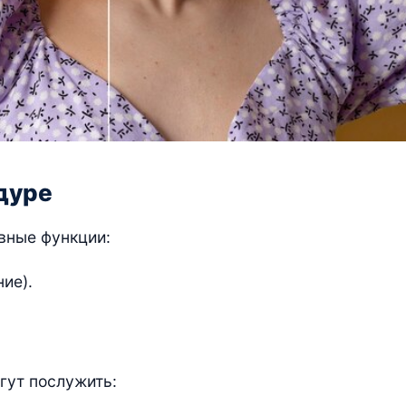
едуре
авные функции:
ие).
гут послужить: