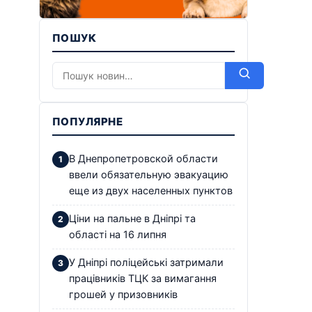
ПОШУК
ПОПУЛЯРНЕ
В Днепропетровской области
ввели обязательную эвакуацию
еще из двух населенных пунктов
Ціни на пальне в Дніпрі та
області на 16 липня
У Дніпрі поліцейські затримали
працівників ТЦК за вимагання
грошей у призовників