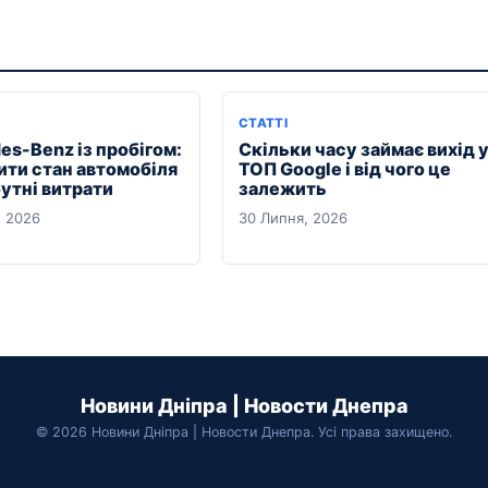
СТАТТІ
es-Benz із пробігом:
Скільки часу займає вихід 
ити стан автомобіля
ТОП Google і від чого це
утні витрати
залежить
, 2026
30 Липня, 2026
Новини Дніпра | Новости Днепра
© 2026 Новини Дніпра | Новости Днепра. Усі права захищено.