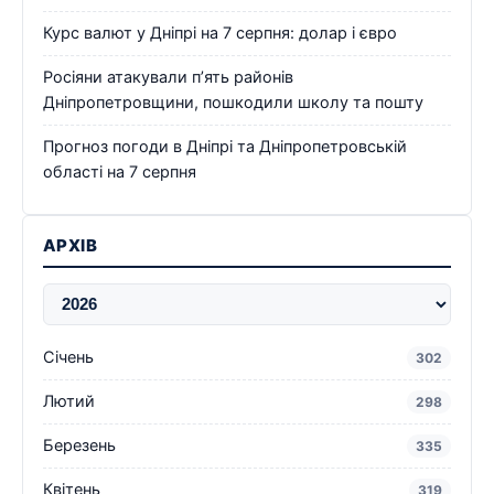
Курс валют у Дніпрі на 7 серпня: долар і євро
Росіяни атакували п’ять районів
Дніпропетровщини, пошкодили школу та пошту
Прогноз погоди в Дніпрі та Дніпропетровській
області на 7 серпня
АРХІВ
Січень
302
Лютий
298
Березень
335
Квітень
319