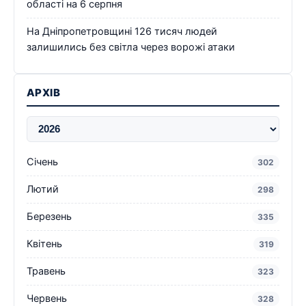
області на 6 серпня
На Дніпропетровщині 126 тисяч людей
залишились без світла через ворожі атаки
АРХІВ
Січень
302
Лютий
298
Березень
335
Квітень
319
Травень
323
Червень
328