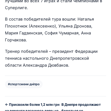
лучшими во всех 7 играх и стали чемпионами в
Суперлиге.
В состав победителей тура вошли: Наталья
Плохотнюк (Алексеенко), Ульяна Дронова,
Мария Гадзинская, София Чумарная, Анна
Горчакова.
Тренер победителей – президент Федерации
тенниса настольного Днепропетровской
области Александра Дювбаков.
#спортсмени дніпро
← Присвоили более 1,2 млн грн
В Днепре продолжают
на ремонте вагонного депо: на
бороться со