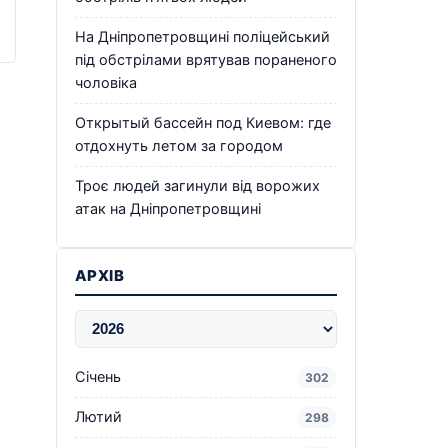
На Дніпропетровщині поліцейський
під обстрілами врятував пораненого
чоловіка
Открытый бассейн под Киевом: где
отдохнуть летом за городом
Троє людей загинули від ворожих
атак на Дніпропетровщині
АРХІВ
Січень
302
Лютий
298