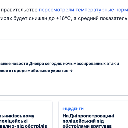
в правительстве
пересмотрели температурные нор
ирах будет снижен до +16°C, а средний показатель
авные новости Днепра сегодня: ночь массированных атак и
рвое в городе мобильное укрытие →
ІНЦИДЕНТИ
льниківському
На Дніпропетровщині
 поліцейські
поліцейський під
али з-під обстрілів
обстрілами врятував