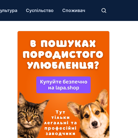
ультура
Суспільство
Споживач