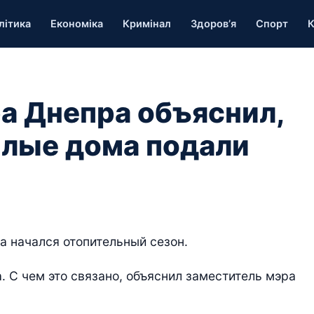
літика
Економіка
Кримінал
Здоров’я
Спорт
К
а Днепра объяснил,
илые дома подали
а начался отопительный сезон.
. С чем это связано, объяснил заместитель мэра