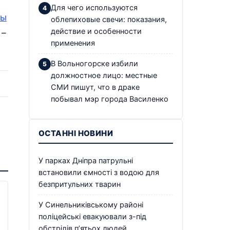
Для чего используются
мы
облепиховые свечи: показания,
действие и особенности
 –
применения
В Вольногорске избили
должностное лицо: местные
СМИ пишут, что в драке
побывал мэр города Василенко
ОСТАННІ НОВИНИ
У парках Дніпра патрульні
встановили ємності з водою для
безпритульних тварин
У Синельниківському районі
поліцейські евакуювали з-під
обстрілів п’ятьох людей