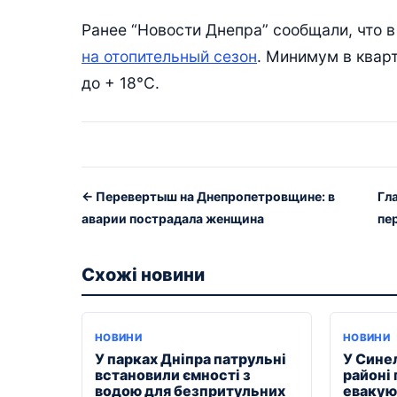
Ранее “Новости Днепра” сообщали, что 
на отопительный сезон
. Минимум в кварт
до + 18°C.
← Перевертыш на Днепропетровщине: в
Гл
аварии пострадала женщина
пе
Схожі новини
НОВИНИ
НОВИНИ
У парках Дніпра патрульні
У Сине
встановили ємності з
районі
водою для безпритульних
евакуюв