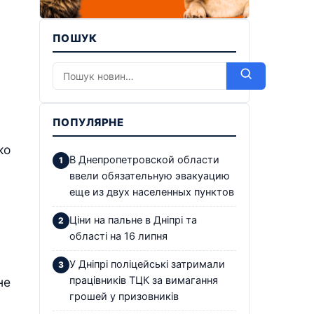
ПОШУК
ПОПУЛЯРНЕ
ко
В Днепропетровской области
ввели обязательную эвакуацию
еще из двух населенных пунктов
Ціни на пальне в Дніпрі та
області на 16 липня
У Дніпрі поліцейські затримали
працівників ТЦК за вимагання
не
грошей у призовників