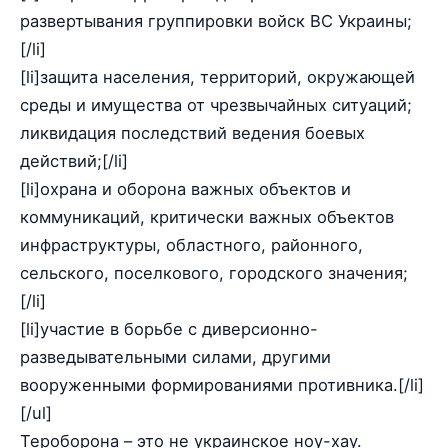
развертывания группировки войск ВС Украины;
[/li]
[li]защита населения, территорий, окружающей
среды и имущества от чрезвычайных ситуаций;
ликвидация последствий ведения боевых
действий;[/li]
[li]охрана и оборона важных объектов и
коммуникаций, критически важных объектов
инфраструктуры, областного, районного,
сельского, поселкового, городского значения;
[/li]
[li]участие в борьбе с диверсионно-
разведывательными силами, другими
вооруженными формированиями противника.[/li]
[/ul]
Тероборона – это не украинское ноу-хау.