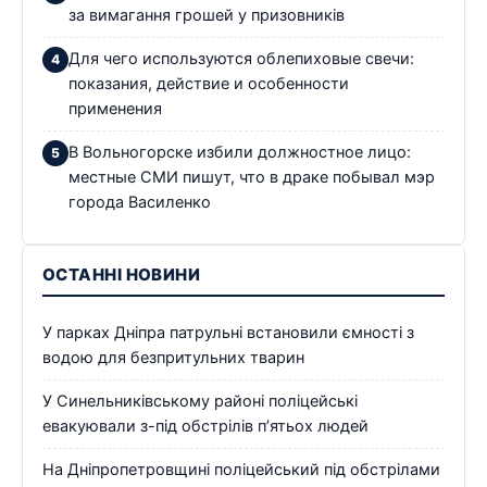
за вимагання грошей у призовників
Для чего используются облепиховые свечи:
показания, действие и особенности
применения
В Вольногорске избили должностное лицо:
местные СМИ пишут, что в драке побывал мэр
города Василенко
ОСТАННІ НОВИНИ
У парках Дніпра патрульні встановили ємності з
водою для безпритульних тварин
У Синельниківському районі поліцейські
евакуювали з-під обстрілів п’ятьох людей
На Дніпропетровщині поліцейський під обстрілами