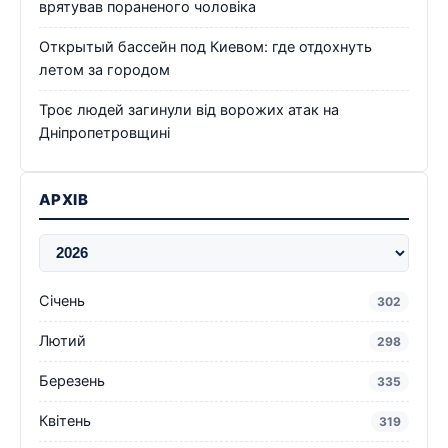
врятував пораненого чоловіка
Открытый бассейн под Киевом: где отдохнуть
летом за городом
Троє людей загинули від ворожих атак на
Дніпропетровщині
АРХІВ
Січень
302
Лютий
298
Березень
335
Квітень
319