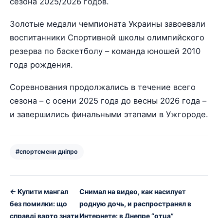
сезона 2025/2026 годов.
Золотые медали чемпионата Украины завоевали
воспитанники Спортивной школы олимпийского
резерва по баскетболу – команда юношей 2010
года рождения.
Соревнования продолжались в течение всего
сезона – с осени 2025 года до весны 2026 года –
и завершились финальными этапами в Ужгороде.
#спортсмени дніпро
← Купити мангал
Снимал на видео, как насилует
без помилки: що
родную дочь, и распространял в
справді варто знати
Интернете: в Днепре “отца”