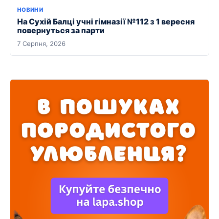
НОВИНИ
На Сухій Балці учні гімназії №112 з 1 вересня
повернуться за парти
7 Серпня, 2026