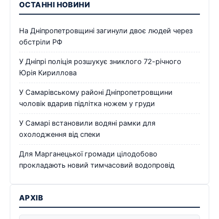
ОСТАННІ НОВИНИ
На Дніпропетровщині загинули двоє людей через
обстріли РФ
У Дніпрі поліція розшукує зниклого 72-річного
Юрія Кириллова
У Самарівському районі Дніпропетровщини
чоловік вдарив підлітка ножем у груди
У Самарі встановили водяні рамки для
охолодження від спеки
Для Марганецької громади цілодобово
прокладають новий тимчасовий водопровід
АРХІВ