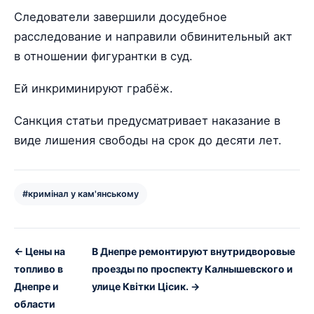
Следователи завершили досудебное
расследование и направили обвинительный акт
в отношении фигурантки в суд.
Ей инкриминируют грабёж.
Санкция статьи предусматривает наказание в
виде лишения свободы на срок до десяти лет.
#кримінал у кам'янському
← Цены на
В Днепре ремонтируют внутридворовые
топливо в
проезды по проспекту Калнышевского и
Днепре и
улице Квітки Цісик. →
области