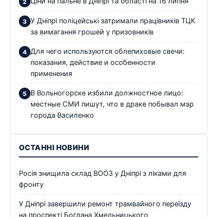
Ціни на пальне в Дніпрі та області на 16 липня
У Дніпрі поліцейські затримали працівників ТЦК
за вимагання грошей у призовників
Для чего используются облепиховые свечи:
показания, действие и особенности
применения
В Вольногорске избили должностное лицо:
местные СМИ пишут, что в драке побывал мэр
города Василенко
ОСТАННІ НОВИНИ
Росія знищила склад ВООЗ у Дніпрі з ліками для
фронту
У Дніпрі завершили ремонт трамвайного переїзду
на проспекті Богдана Хмельницького