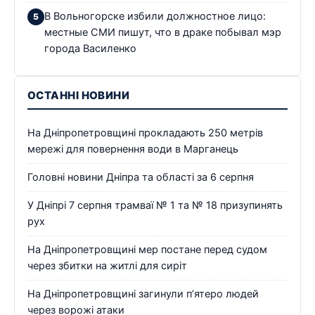
В Вольногорске избили должностное лицо:
местные СМИ пишут, что в драке побывал мэр
города Василенко
ОСТАННІ НОВИНИ
На Дніпропетровщині прокладають 250 метрів
мережі для повернення води в Марганець
Головні новини Дніпра та області за 6 серпня
У Дніпрі 7 серпня трамваї № 1 та № 18 призупинять
рух
На Дніпропетровщині мер постане перед судом
через збитки на житлі для сиріт
На Дніпропетровщині загинули п’ятеро людей
через ворожі атаки