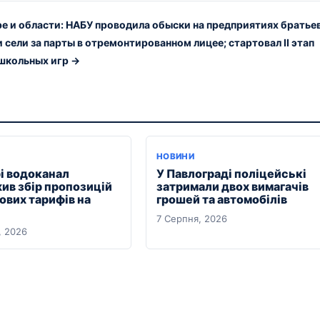
ре и области: НАБУ проводила обыски на предприятиях братье
 сели за парты в отремонтированном лицее; стартовал ІІ этап
школьных игр →
НОВИНИ
рі водоканал
У Павлограді поліцейські
ив збір пропозицій
затримали двох вимагачів
ових тарифів на
грошей та автомобілів
7 Серпня, 2026
, 2026