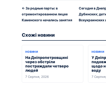
← За родные парты: в
Сегодня в Днеп
отремонтированном лицее
Дубинских; дети
Каменского начались занятия
Всеукраинских 
Схожі новини
НОВИНИ
НОВИНИ
На Дніпропетровщині
У Дніп
через обстріли
подовж
постраждали четверо
щодо н
людей
воду
7 Серпня, 2026
7 Серпня