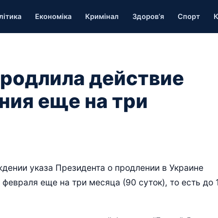
літика
Економіка
Кримінал
Здоров’я
Спорт
К
продлила действие
ния еще на три
ждении указа Президента о продлении в Украине
февраля еще на три месяца (90 суток), то есть до 