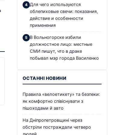
Для чего используются
в
облепиховые свечи: показания,
действие и особенности
применения
В Вольногорске избили
должностное лицо: местные
СМИ пишут, что в драке
побывал мэр города Василенко
ОСТАННІ НОВИНИ
Правила «велоетикету» та безпеки:
як комфортно співіснувати з
пішоходами й авто
На Дніпропетровщині через
обстріли постраждали четверо
людей