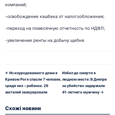
компаний;
-освобождение кэшбека от налогообложения;
-переход на помесячную отчетность по НДФЛ;
-увеличение ренты на добычу щебня.
← Из изуродованного дома в
Избил до смерти в
Кривом Роге спасли 7 человек,
людном месте: В Днепре
среди них – ребенок. 26
за убийство задержали
жителей эвакуировали
41-летнего мужчину →
Схожі новини