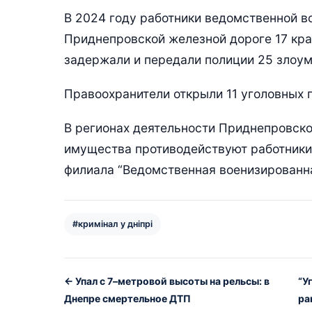
В 2024 году работники ведомственной в
Приднепровской железной дороге 17 кра
задержали и передали полиции 25 злоу
Правоохранители открыли 11 уголовных 
В регионах деятельности Приднепровск
имущества противодействуют работники
филиала “Ведомственная военизированна
#кримінал у дніпрі
← Упал с 7–метровой высоты на рельсы: в
“У
Днепре смертельное ДТП
ра