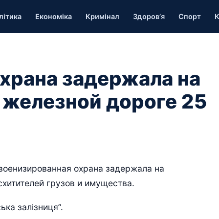
літика
Економіка
Кримінал
Здоров’я
Спорт
К
храна задержала на
железной дороге 25
военизированная охрана задержала на
хитителей грузов и имущества.
ька залізниця”.