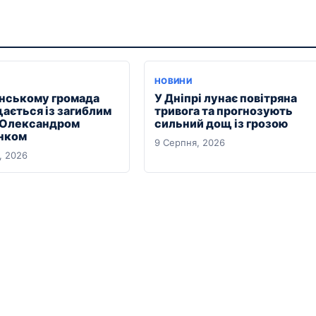
НОВИНИ
янському громада
У Дніпрі лунає повітряна
ається із загиблим
тривога та прогнозують
 Олександром
сильний дощ із грозою
нком
9 Серпня, 2026
, 2026