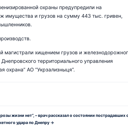
оенизированной охраны предупредили на
ж имущества и грузов на сумму 443 тыс. гривен,
мышленников.
производств.
ой магистрали хищением грузов и железнодорожно
 Днепровского территориального управления
я охрана” АО “Укрзализныця”.
грозы жизни нет”, – врач рассказал о состоянии пострадавших 
кетного удара по Днепру →