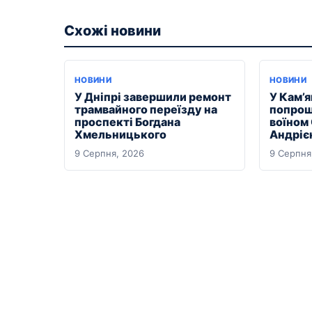
Схожі новини
НОВИНИ
НОВИНИ
У Дніпрі завершили ремонт
У Кам’
трамвайного переїзду на
попрощ
проспекті Богдана
воїном
Хмельницького
Андріє
9 Серпня, 2026
9 Серпня