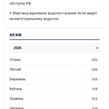
обстріли РФ
У Марганці відновили водопостачання після аварії
на магістральному водогоні
АРХІВ
Січень
302
Лютий
298
Березень
335
Квітень
319
Травень
323
Червень
328