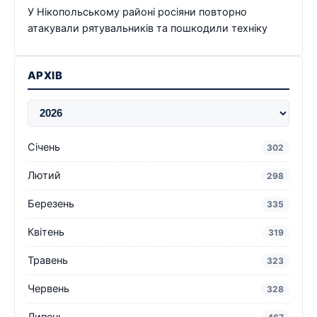
У Нікопольському районі росіяни повторно
атакували рятувальників та пошкодили техніку
АРХІВ
Січень
302
Лютий
298
Березень
335
Квітень
319
Травень
323
Червень
328
Липень