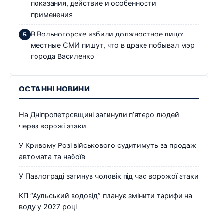
показания, действие и особенности
применения
В Вольногорске избили должностное лицо:
местные СМИ пишут, что в драке побывал мэр
города Василенко
ОСТАННІ НОВИНИ
На Дніпропетровщині загинули п’ятеро людей
через ворожі атаки
У Кривому Розі військового судитимуть за продаж
автомата та набоїв
У Павлограді загинув чоловік під час ворожої атаки
КП “Аульський водовід” планує змінити тарифи на
воду у 2027 році