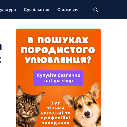
ультура
Суспільство
Споживач
а
: