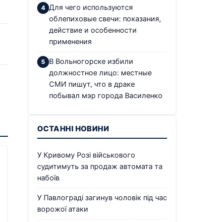
Для чего используются
облепиховые свечи: показания,
действие и особенности
применения
В Вольногорске избили
должностное лицо: местные
СМИ пишут, что в драке
побывал мэр города Василенко
ОСТАННІ НОВИНИ
У Кривому Розі військового
судитимуть за продаж автомата та
набоїв
У Павлограді загинув чоловік під час
ворожої атаки