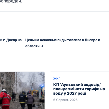
ропередач.
 г. Днепр на
Цены на основные виды топлива в Днепре и
области →
ЖКГ
КП “Аульський водовід”
планує змінити тарифи на
воду у 2027 році
6 Серпня, 2026