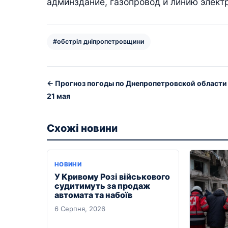
админздание, газопровод и линию элект
#обстріл дніпропетровщини
← Прогноз погоды по Днепропетровской области и
21 мая
Схожі новини
НОВИНИ
У Кривому Розі військового
судитимуть за продаж
автомата та набоїв
6 Серпня, 2026