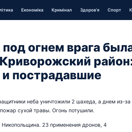
літика
Економіка
Кримінал
Здоров’я
Спорт
К
 под огнем врага был
 Криворожский район
 и пострадавшие
ащитники неба уничтожили 2 шахеда, а днем из-за
 пожар сухой травы. Огонь потушили.
 Никопольщина. 23 применения дронов, 4