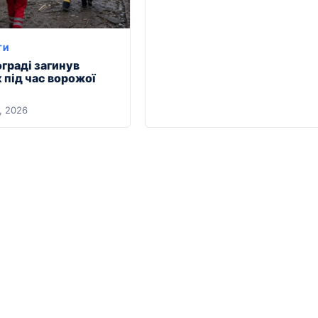
ТИ
граді загинув
 під час ворожої
, 2026