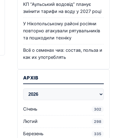
КП “Аульський водовід” планує
змінити тарифи на воду у 2027 році
У Нікопольському районі росіяни
повторно атакували рятувальників
та пошкодили техніку
Всё о семенах чиа: состав, польза и
как их употреблять
АРХІВ
Січень
302
Лютий
298
Березень
335