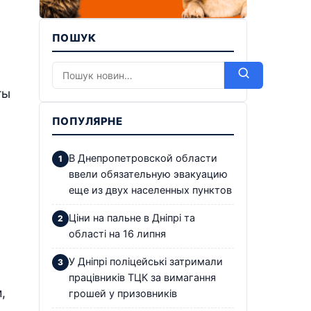
ПОШУК
ты
ПОПУЛЯРНЕ
В Днепропетровской области
ввели обязательную эвакуацию
еще из двух населенных пунктов
Ціни на пальне в Дніпрі та
області на 16 липня
У Дніпрі поліцейські затримали
працівників ТЦК за вимагання
,
грошей у призовників