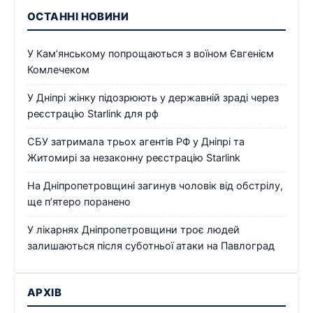
ОСТАННІ НОВИНИ
У Кам’янському попрощаються з воїном Євгенієм
Комлечеком
У Дніпрі жінку підозрюють у державній зраді через
реєстрацію Starlink для рф
СБУ затримала трьох агентів РФ у Дніпрі та
Житомирі за незаконну реєстрацію Starlink
На Дніпропетровщині загинув чоловік від обстрілу,
ще п’ятеро поранено
У лікарнях Дніпропетровщини троє людей
залишаються після суботньої атаки на Павлоград
АРХІВ