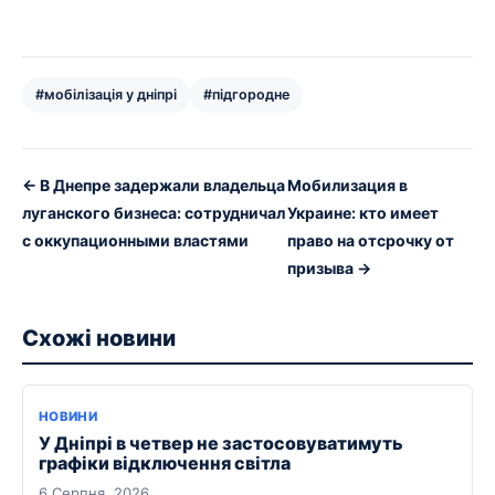
#мобілізація у дніпрі
#підгородне
← В Днепре задержали владельца
Мобилизация в
луганского бизнеса: сотрудничал
Украине: кто имеет
с оккупационными властями
право на отсрочку от
призыва →
Схожі новини
НОВИНИ
У Дніпрі в четвер не застосовуватимуть
графіки відключення світла
6 Серпня, 2026