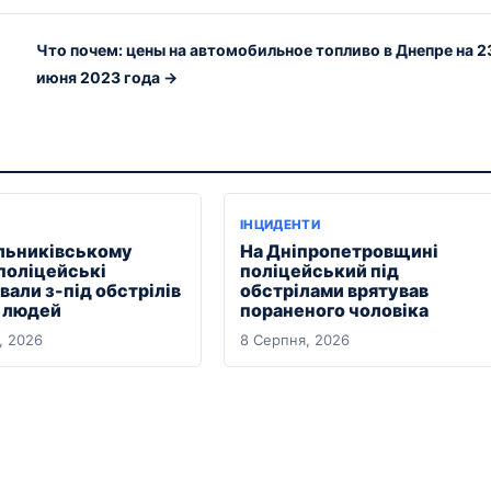
Что почем: цены на автомобильное топливо в Днепре на 2
июня 2023 года →
ІНЦИДЕНТИ
льниківському
На Дніпропетровщині
 поліцейські
поліцейський під
али з-під обстрілів
обстрілами врятував
х людей
пораненого чоловіка
, 2026
8 Серпня, 2026