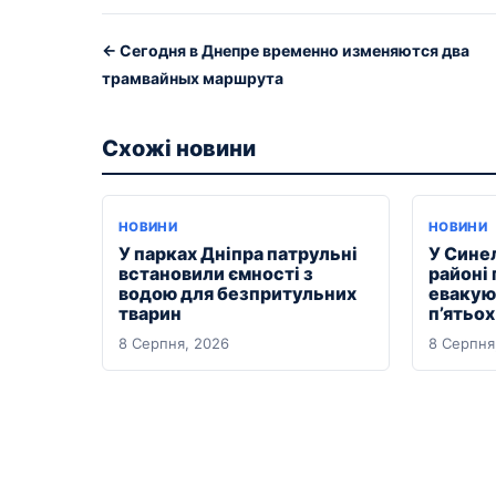
← Сегодня в Днепре временно изменяются два
трамвайных маршрута
Схожі новини
НОВИНИ
НОВИНИ
У парках Дніпра патрульні
У Сине
встановили ємності з
районі
водою для безпритульних
евакуюв
тварин
п’ятьо
8 Серпня, 2026
8 Серпня