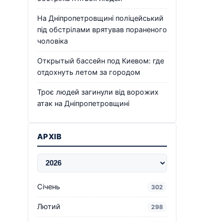
На Дніпропетровщині поліцейський
під обстрілами врятував пораненого
чоловіка
Открытый бассейн под Киевом: где
отдохнуть летом за городом
Троє людей загинули від ворожих
атак на Дніпропетровщині
АРХІВ
Січень
302
Лютий
298