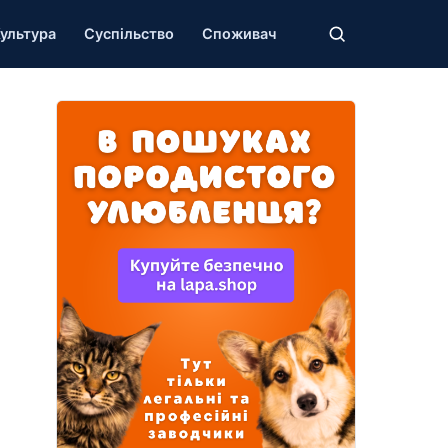
ультура
Суспільство
Споживач