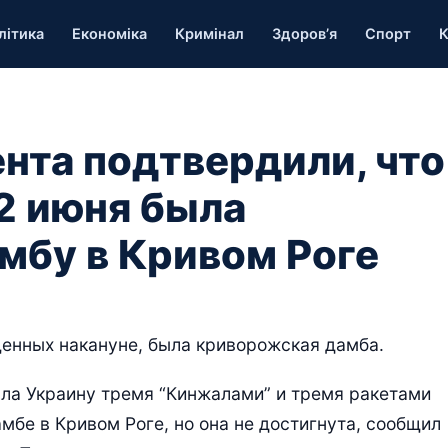
літика
Економіка
Кримінал
Здоров’я
Спорт
К
нта подтвердили, что
22 июня была
амбу в Кривом Роге
щенных накануне, была криворожская дамба.
ала Украину тремя “Кинжалами” и тремя ракетами
амбе в Кривом Роге, но она не достигнута, сообщил