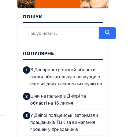
ПОШУК
ПОПУЛЯРНЕ
В Днепропетровской области
ввели обязательную эвакуацию
еще из двух населенных пунктов
Ціни на пальне в Дніпрі та
області на 16 липня
У Дніпрі поліцейські затримали
працівників ТЦК за вимагання
грошей у призовників