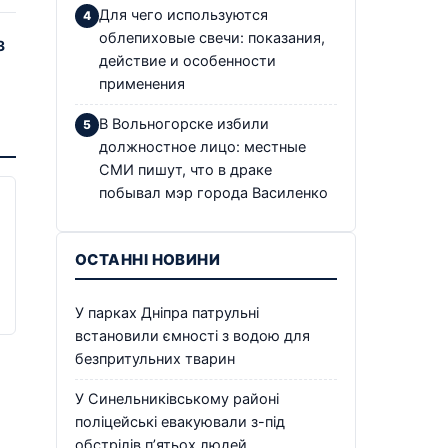
Для чего используются
облепиховые свечи: показания,
3
действие и особенности
применения
В Вольногорске избили
должностное лицо: местные
СМИ пишут, что в драке
побывал мэр города Василенко
ОСТАННІ НОВИНИ
У парках Дніпра патрульні
встановили ємності з водою для
безпритульних тварин
У Синельниківському районі
поліцейські евакуювали з-під
обстрілів п’ятьох людей