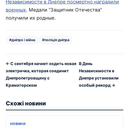
Независимости в Днепре посмертно наградили
военных
. Медали “Защитник Отечества”
получили их родные.
#дніпро і війна
#поліція дніпра
← С сентября начнет ходить новая
В День
электричка, которая соединит
Независимости в
Днепропетровщину с
Днепре установили
Краматорском
особый рекорд →
Схожі новини
НОВИНИ