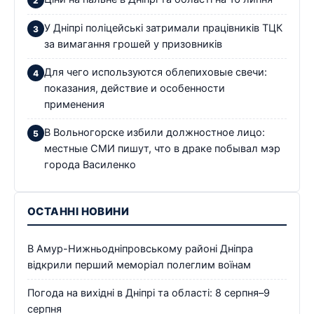
У Дніпрі поліцейські затримали працівників ТЦК
за вимагання грошей у призовників
Для чего используются облепиховые свечи:
показания, действие и особенности
применения
В Вольногорске избили должностное лицо:
местные СМИ пишут, что в драке побывал мэр
города Василенко
ОСТАННІ НОВИНИ
В Амур-Нижньодніпровському районі Дніпра
відкрили перший меморіал полеглим воїнам
Погода на вихідні в Дніпрі та області: 8 серпня–9
серпня