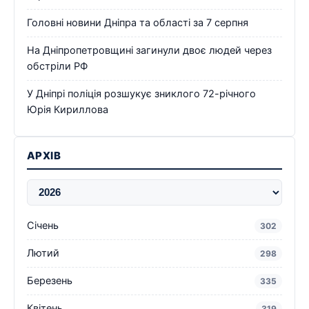
Головні новини Дніпра та області за 7 серпня
На Дніпропетровщині загинули двоє людей через
обстріли РФ
У Дніпрі поліція розшукує зниклого 72-річного
Юрія Кириллова
АРХІВ
Січень
302
Лютий
298
Березень
335
Квітень
319