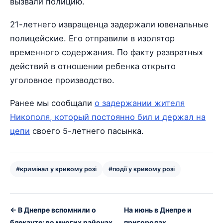
вызвали полицию.
21-летнего извращенца задержали ювенальные
полицейские. Его отправили в изолятор
временного содержания. По факту развратных
действий в отношении ребенка открыто
уголовное производство.
Ранее мы сообщали
о задержании жителя
Никополя, который постоянно бил и держал на
цепи
своего 5-летнего пасынка.
#кримінал у кривому розі
#події у кривому розі
← В Днепре вспомнили о
На июнь в Днепре и
блекауте: во многих районах
пригородах