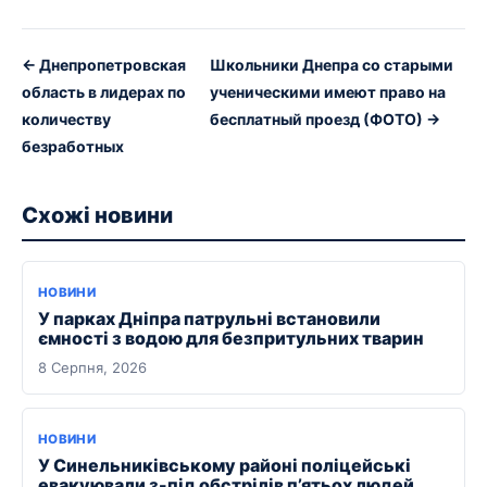
← Днепропетровская
Школьники Днепра со старыми
область в лидерах по
ученическими имеют право на
количеству
бесплатный проезд (ФОТО) →
безработных
Схожі новини
НОВИНИ
У парках Дніпра патрульні встановили
ємності з водою для безпритульних тварин
8 Серпня, 2026
НОВИНИ
У Синельниківському районі поліцейські
евакуювали з-під обстрілів п’ятьох людей