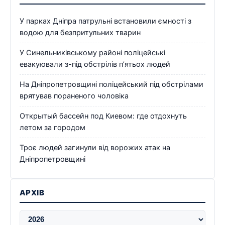
У парках Дніпра патрульні встановили ємності з
водою для безпритульних тварин
У Синельниківському районі поліцейські
евакуювали з-під обстрілів п’ятьох людей
На Дніпропетровщині поліцейський під обстрілами
врятував пораненого чоловіка
Открытый бассейн под Киевом: где отдохнуть
летом за городом
Троє людей загинули від ворожих атак на
Дніпропетровщині
АРХІВ