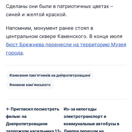
Сделаны они были в патриотичных цветах –
синей и желтой краской.
Напомним, монумент ранее стоял в
центральном сквере Каменского. В конце июля
бюст Брежнева перенесли на территорию Музея
города
.
#знесення пам'ятників на дніпропетровщині
#новини кам'янського
← Пригласил посмотреть
Из-за непогоды
фильм: на
электротранспорт и
Днепропетровщине
коммунальные автобусы в
задержали насильника 13-
Днепре перешли на