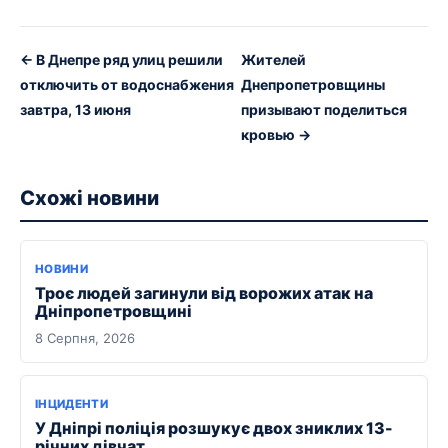
← В Днепре ряд улиц решили
Жителей
отключить от водоснабжения
Днепропетровщины
завтра, 13 июня
призывают поделиться
кровью →
Схожі новини
НОВИНИ
Троє людей загинули від ворожих атак на
Дніпропетровщині
8 Серпня, 2026
ІНЦИДЕНТИ
У Дніпрі поліція розшукує двох зниклих 13-
річних дівчат