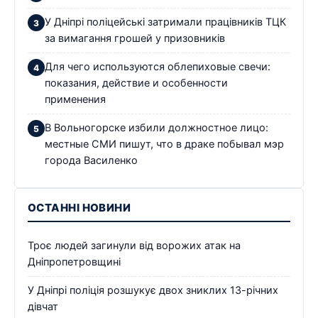
У Дніпрі поліцейські затримали працівників ТЦК
за вимагання грошей у призовників
Для чего используются облепиховые свечи:
показания, действие и особенности
применения
В Вольногорске избили должностное лицо:
местные СМИ пишут, что в драке побывал мэр
города Василенко
ОСТАННІ НОВИНИ
Троє людей загинули від ворожих атак на
Дніпропетровщині
У Дніпрі поліція розшукує двох зниклих 13-річних
дівчат