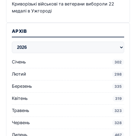
Криворізькі військові та ветерани вибороли 22
медалі в Ужгороді
АРХІВ
Січень
302
Лютий
298
Березень
335
Квітень
319
Травень
323
Червень
328
Липень
467