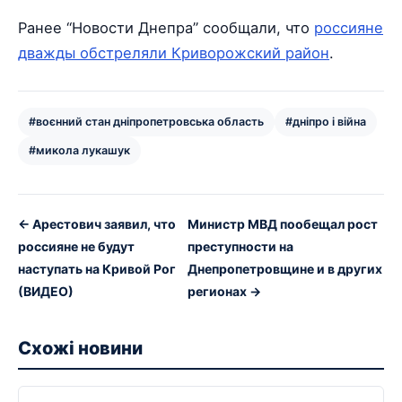
Ранее “Новости Днепра” сообщали, что
россияне
дважды обстреляли Криворожский район
.
#воєнний стан дніпропетровська область
#дніпро і війна
#микола лукашук
← Арестович заявил, что
Министр МВД пообещал рост
россияне не будут
преступности на
наступать на Кривой Рог
Днепропетровщине и в других
(ВИДЕО)
регионах →
Схожі новини