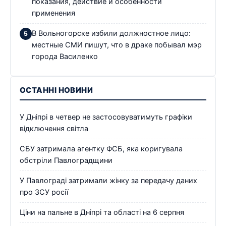
показания, действие и особенности
применения
В Вольногорске избили должностное лицо:
местные СМИ пишут, что в драке побывал мэр
города Василенко
ОСТАННІ НОВИНИ
У Дніпрі в четвер не застосовуватимуть графіки
відключення світла
СБУ затримала агентку ФСБ, яка коригувала
обстріли Павлоградщини
У Павлограді затримали жінку за передачу даних
про ЗСУ росії
Ціни на пальне в Дніпрі та області на 6 серпня