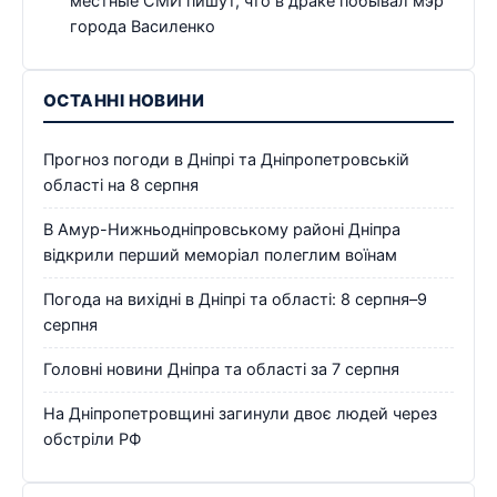
местные СМИ пишут, что в драке побывал мэр
города Василенко
ОСТАННІ НОВИНИ
Прогноз погоди в Дніпрі та Дніпропетровській
області на 8 серпня
В Амур-Нижньодніпровському районі Дніпра
відкрили перший меморіал полеглим воїнам
Погода на вихідні в Дніпрі та області: 8 серпня–9
серпня
Головні новини Дніпра та області за 7 серпня
На Дніпропетровщині загинули двоє людей через
обстріли РФ