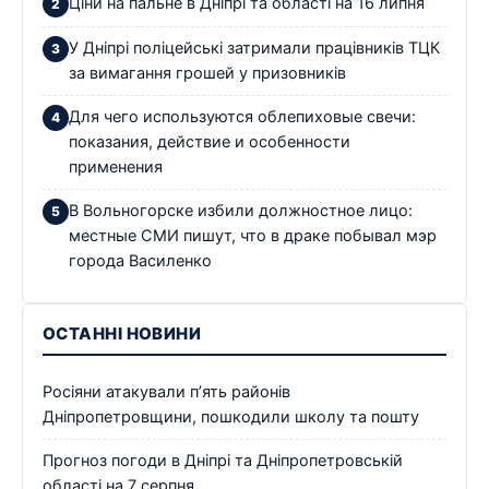
Ціни на пальне в Дніпрі та області на 16 липня
У Дніпрі поліцейські затримали працівників ТЦК
за вимагання грошей у призовників
Для чего используются облепиховые свечи:
показания, действие и особенности
применения
В Вольногорске избили должностное лицо:
местные СМИ пишут, что в драке побывал мэр
города Василенко
ОСТАННІ НОВИНИ
Росіяни атакували п’ять районів
Дніпропетровщини, пошкодили школу та пошту
Прогноз погоди в Дніпрі та Дніпропетровській
області на 7 серпня