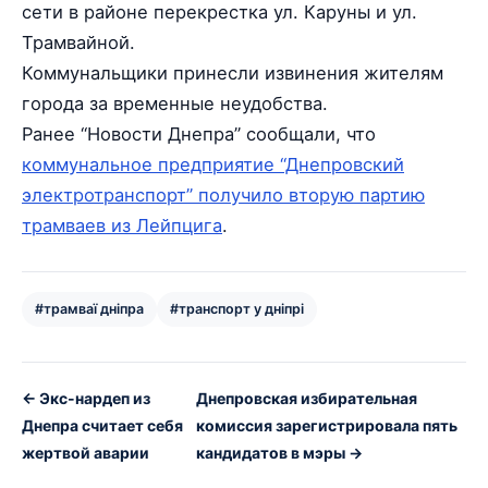
сети в районе перекрестка ул. Каруны и ул.
Трамвайной.
Коммунальщики принесли извинения жителям
города за временные неудобства.
Ранее “Новости Днепра” сообщали, что
коммунальное предприятие “Днепровский
электротранспорт” получило вторую партию
трамваев из Лейпцига
.
#трамваї дніпра
#транспорт у дніпрі
← Экс-нардеп из
Днепровская избирательная
Днепра считает себя
комиссия зарегистрировала пять
жертвой аварии
кандидатов в мэры →