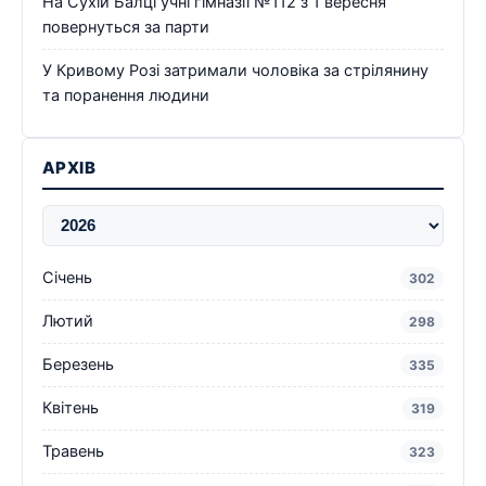
На Сухій Балці учні гімназії №112 з 1 вересня
повернуться за парти
У Кривому Розі затримали чоловіка за стрілянину
та поранення людини
АРХІВ
Січень
302
Лютий
298
Березень
335
Квітень
319
Травень
323