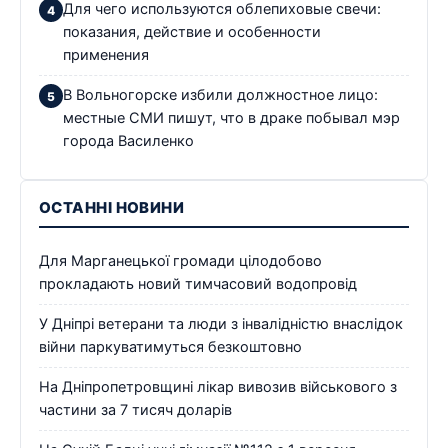
Для чего используются облепиховые свечи:
показания, действие и особенности
применения
В Вольногорске избили должностное лицо:
местные СМИ пишут, что в драке побывал мэр
города Василенко
ОСТАННІ НОВИНИ
Для Марганецької громади цілодобово
прокладають новий тимчасовий водопровід
У Дніпрі ветерани та люди з інвалідністю внаслідок
війни паркуватимуться безкоштовно
На Дніпропетровщині лікар вивозив військового з
частини за 7 тисяч доларів